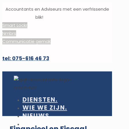
Accountants en Adviseurs met een verfrissende
blik!
Smart Lockr
Nmbrs
Communicatie gemak
tel: 075-616 46 73
DIENSTEN.
WIE WE ZIJN.
NIEUWS.
CONTACT.
Financieel en Fiscaal