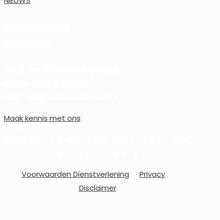
NIEUWS
VERFRISSEND
GESPREK.
Heb jij een financiële uitdaging?
Zakelijk, privé of allebei?
Maak vrijblijvend kennis met ons.
Maak kennis met ons
©2026 Q v i j f | A c c o u n t a n t s | A d v i s e u
r s | V e r f r i s s e n d.
Voorwaarden Dienstverlening
|
Privacy
|
Disclaimer