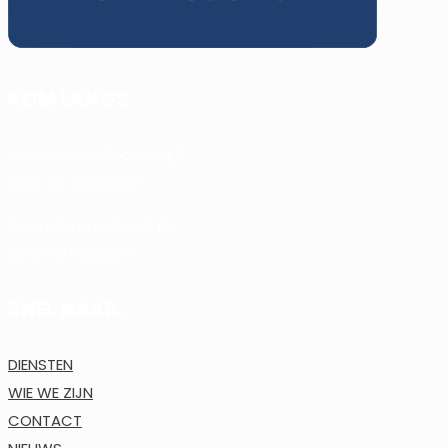
KOM LANGS.
Vincent van Goghweg 2
1506 JC Zaandam
Eerste Emmastraat 18
2012 GG Haarlem
SNEL NAAR.
DIENSTEN
WIE WE ZIJN
CONTACT