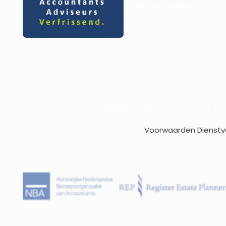
2012 GG Haarlem
©2026 Q v i j f | A c c o u n t a n t
Voorwaarden Dienstve