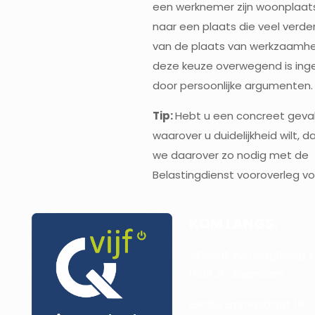
een werknemer zijn woonplaats
naar een plaats die veel verder
van de plaats van werkzaamh
deze keuze overwegend is in
door persoonlijke argumenten.
Tip:
Hebt u een concreet geva
waarover u duidelijkheid wilt, 
we daarover zo nodig met de
Belastingdienst vooroverleg vo
KOM LANGS.
Vincent van Goghweg 2
1506 JC Zaandam
Eerste Emmastraat 18